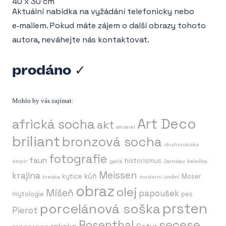
40 x 30 cm
Aktuální nabídka na vyžádání telefonicky nebo
e‑mailem. Pokud máte zájem o další obrazy tohoto
autora, neváhejte nás kontaktovat.
prodáno ✓
Mohlo by vás zajímat:
Art Deco
africká socha
akt
akvarel
briliant
bronzová socha
druhorokoko
fotografie
faun
historismus
empír
gallé
Jaroslav Valečka
Meissen
krajina
kůň
kytice
Moser
kresba
moderní umění
obraz
olej
Míšeň
papoušek
mytologie
pes
prsten
porcelánová soška
Pierot
secese
Rosenthal