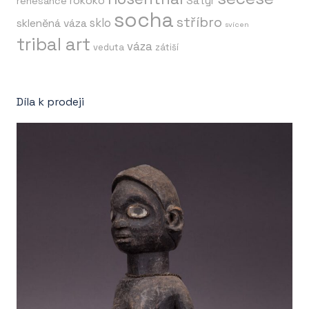
rokoko
Satyr
renesance
socha
stříbro
sklo
skleněná váza
svícen
tribal art
váza
veduta
zátiší
Díla k prodeji