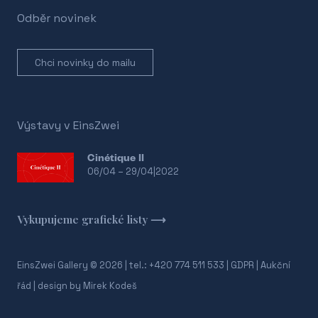
Odběr novinek
Chci novinky do mailu
Výstavy v EinsZwei
Cinétique II
06/04 – 29/04|2022
V
⟶
EinsZwei Gallery © 2026 | tel.: +420 774 511 533 |
GDPR
|
Aukční
řád
| design by
Mirek Kodeš