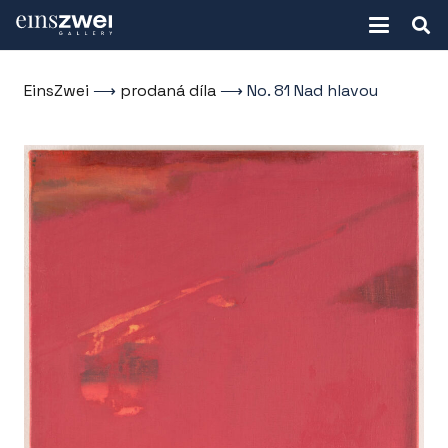
EinsZwei
⟶
prodaná díla
⟶
No. 81 Nad hlavou