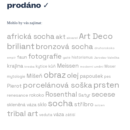
prodáno ✓
Mohlo by vás zajímat:
Art Deco
africká socha
akt
akvarel
briliant
bronzová socha
druhorokoko
fotografie
faun
historismus
empír
gallé
Jaroslav Valečka
Meissen
krajina
kůň
kytice
Moser
kresba
moderní umění
obraz
olej
Míšeň
papoušek
mytologie
pes
prsten
porcelánová soška
Pierot
secese
Rosenthal
rokoko
Satyr
renesance
socha
stříbro
sklo
skleněná váza
svícen
tribal art
váza
veduta
zátiší