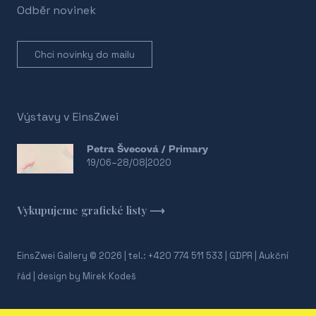
Odběr novinek
Chci novinky do mailu
Výstavy v EinsZwei
Petra Švecová / Primary
19/06–28/08|2020
Vykupujeme grafické listy
⟶
EinsZwei Gallery © 2026 | tel.: +420 774 511 533 |
GDPR
|
Aukční
řád
| design by
Mirek Kodeš