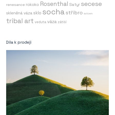
secese
Rosenthal
rokoko
Satyr
renesance
socha
stříbro
sklo
skleněná váza
svícen
tribal art
váza
veduta
zátiší
Díla k prodeji