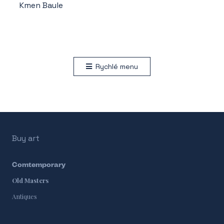
Kmen Baule
Rychlé menu
Buy art
Comtemporary
Old Masters
Antiques