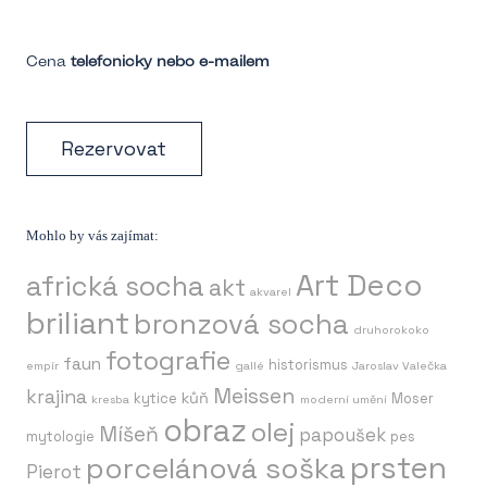
Cena
telefonicky nebo e-mailem
Rezervovat
Mohlo by vás zajímat:
Art Deco
africká socha
akt
akvarel
briliant
bronzová socha
druhorokoko
fotografie
faun
historismus
empír
gallé
Jaroslav Valečka
Meissen
krajina
kůň
kytice
Moser
kresba
moderní umění
obraz
olej
Míšeň
papoušek
mytologie
pes
prsten
porcelánová soška
Pierot